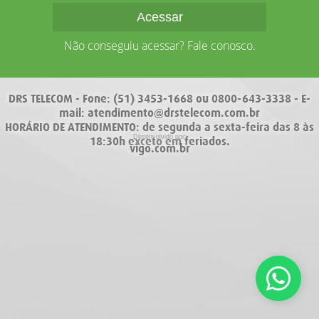
Não conseguiu acessar? Fale conosco.
DRS TELECOM - Fone: (51) 3453-1668 ou 0800-643-3338 - E-
mail:
atendimento@drstelecom.com.br
HORÁRIO DE ATENDIMENTO: de segunda a sexta-feira das 8 às
Desenvolvido por:
18:30h exceto em feriados.
vigo.com.br